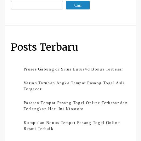
Cari
Posts Terbaru
Proses Gabung di Situs Lurus4d Bonus Terbesar
Varian Taruhan Angka Tempat Pasang Togel Asli
Tergacor
Pasaran Tempat Pasang Togel Online Terbesar dan
Terlengkap Hari Ini Kiostoto
Kumpulan Bonus Tempat Pasang Togel Online
Resmi Terbaik