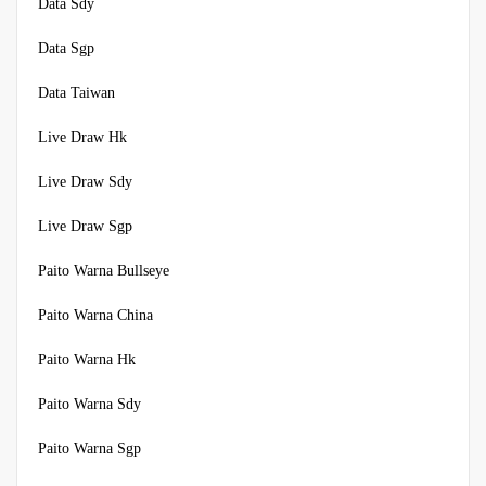
Data Sdy
Data Sgp
Data Taiwan
Live Draw Hk
Live Draw Sdy
Live Draw Sgp
Paito Warna Bullseye
Paito Warna China
Paito Warna Hk
Paito Warna Sdy
Paito Warna Sgp