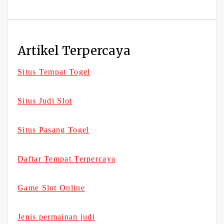
Artikel Terpercaya
Situs Tempat Togel
Situs Judi Slot
Situs Pasang Togel
Daftar Tempat Terpercaya
Game Slot Online
Jenis permainan judi