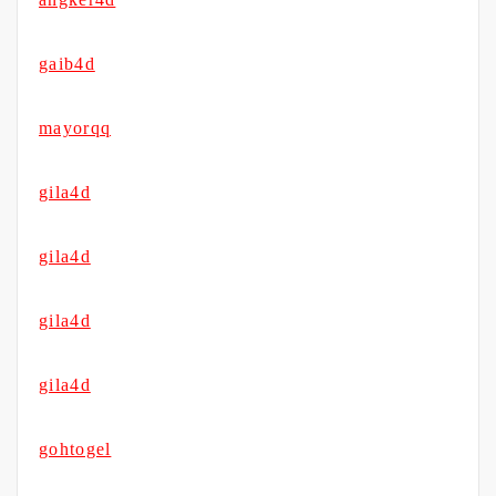
gaib4d
mayorqq
gila4d
gila4d
gila4d
gila4d
gohtogel