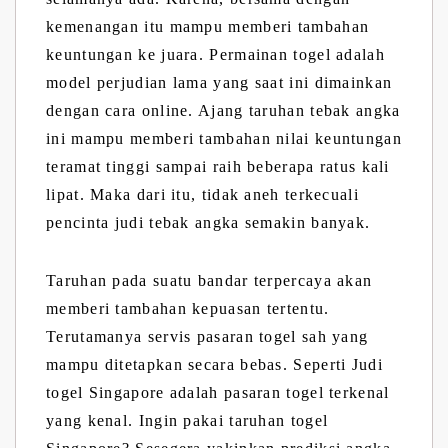
kemenangan itu mampu memberi tambahan
keuntungan ke juara. Permainan togel adalah
model perjudian lama yang saat ini dimainkan
dengan cara online. Ajang taruhan tebak angka
ini mampu memberi tambahan nilai keuntungan
teramat tinggi sampai raih beberapa ratus kali
lipat. Maka dari itu, tidak aneh terkecuali
pencinta judi tebak angka semakin banyak.
Taruhan pada suatu bandar terpercaya akan
memberi tambahan kepuasan tertentu.
Terutamanya servis pasaran togel sah yang
mampu ditetapkan secara bebas. Seperti Judi
togel Singapore adalah pasaran togel terkenal
yang kenal. Ingin pakai taruhan togel