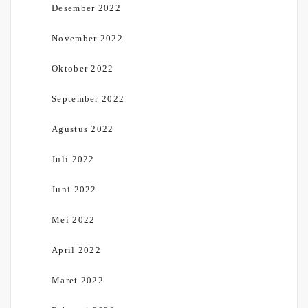
Desember 2022
November 2022
Oktober 2022
September 2022
Agustus 2022
Juli 2022
Juni 2022
Mei 2022
April 2022
Maret 2022