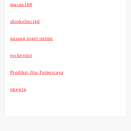
macan168
shiokelinci4d
pasang togel online
rockerslot
Prediksi Jitu Terpercaya
okewin