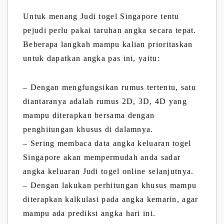
Untuk menang Judi togel Singapore tentu
pejudi perlu pakai taruhan angka secara tepat.
Beberapa langkah mampu kalian prioritaskan
untuk dapatkan angka pas ini, yaitu:
– Dengan mengfungsikan rumus tertentu, satu
diantaranya adalah rumus 2D, 3D, 4D yang
mampu diterapkan bersama dengan
penghitungan khusus di dalamnya.
– Sering membaca data angka keluaran togel
Singapore akan mempermudah anda sadar
angka keluaran Judi togel online selanjutnya.
– Dengan lakukan perhitungan khusus mampu
diterapkan kalkulasi pada angka kemarin, agar
mampu ada prediksi angka hari ini.