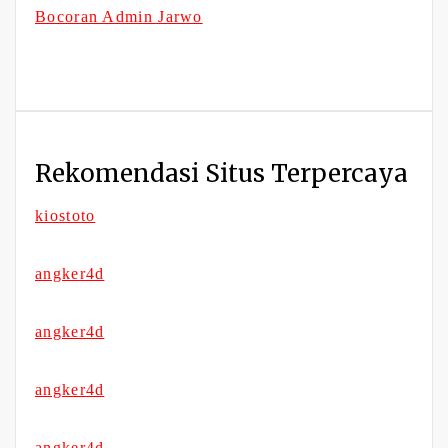
Bocoran Admin Jarwo
Rekomendasi Situs Terpercaya
kiostoto
angker4d
angker4d
angker4d
angker4d