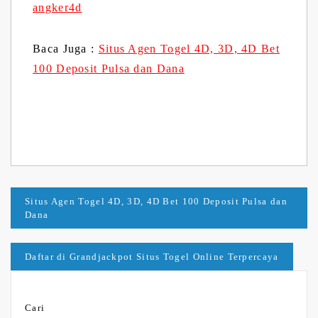
angker4d
Baca Juga :
Situs Agen Togel 4D, 3D, 4D Bet
100 Deposit Pulsa dan Dana
Navigasi
Situs Agen Togel 4D, 3D, 4D Bet 100 Deposit Pulsa dan
Dana
pos
Daftar di Grandjackpot Situs Togel Online Terpercaya
Cari