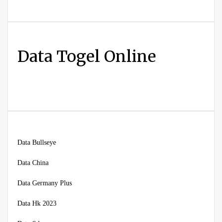
Data Togel Online
Data Bullseye
Data China
Data Germany Plus
Data Hk 2023