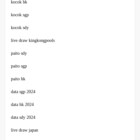
kocok hk
kocok sgp
kocok sdy
live draw kingkongpools
paito sdy
paito sgp
paito hk
data sgp 2024
data hk 2024
data sdy 2024
live draw japan