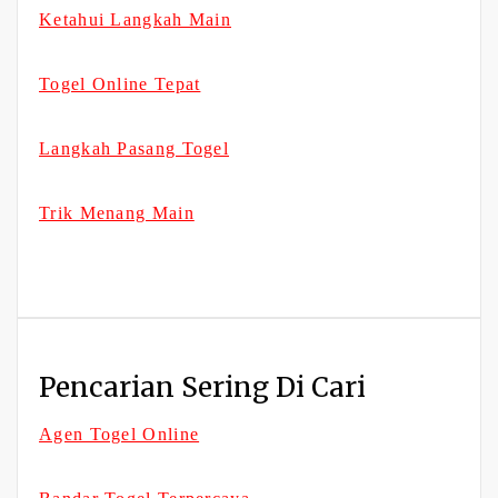
Ketahui Langkah Main
Togel Online Tepat
Langkah Pasang Togel
Trik Menang Main
Pencarian Sering Di Cari
Agen Togel Online