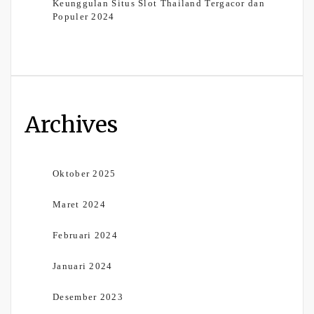
Keunggulan Situs Slot Thailand Tergacor dan
Populer 2024
Archives
Oktober 2025
Maret 2024
Februari 2024
Januari 2024
Desember 2023