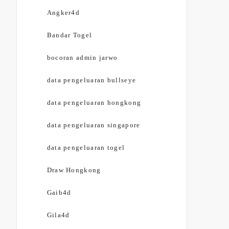
Angker4d
Bandar Togel
bocoran admin jarwo
data pengeluaran bullseye
data pengeluaran hongkong
data pengeluaran singapore
data pengeluaran togel
Draw Hongkong
Gaib4d
Gila4d