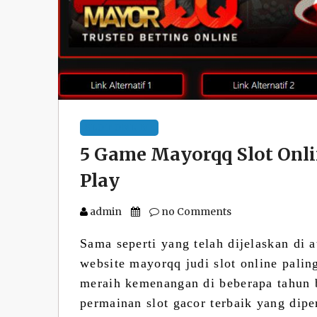
SLOT ONLINE
5 Game Mayorqq Slot Onli
Play
admin
no Comments
Sama seperti yang telah dijelaskan di 
website mayorqq judi slot online pali
meraih kemenangan di beberapa tahun 
permainan slot gacor terbaik yang dip