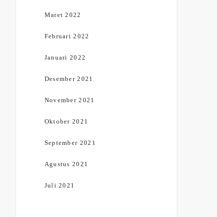
Maret 2022
Februari 2022
Januari 2022
Desember 2021
November 2021
Oktober 2021
September 2021
Agustus 2021
Juli 2021