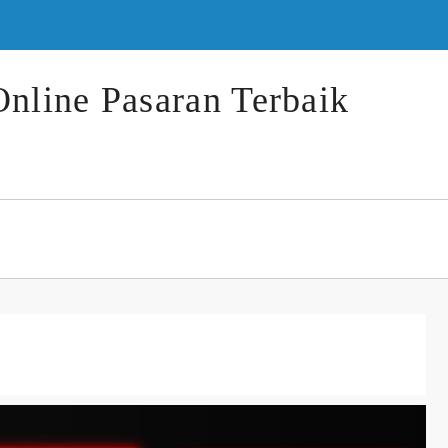
Online Pasaran Terbaik