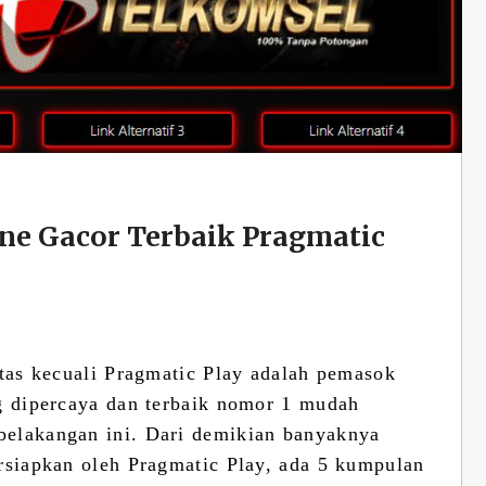
ne Gacor Terbaik Pragmatic
atas kecuali Pragmatic Play adalah pemasok
ng dipercaya dan terbaik nomor 1 mudah
belakangan ini. Dari demikian banyaknya
ersiapkan oleh Pragmatic Play, ada 5 kumpulan