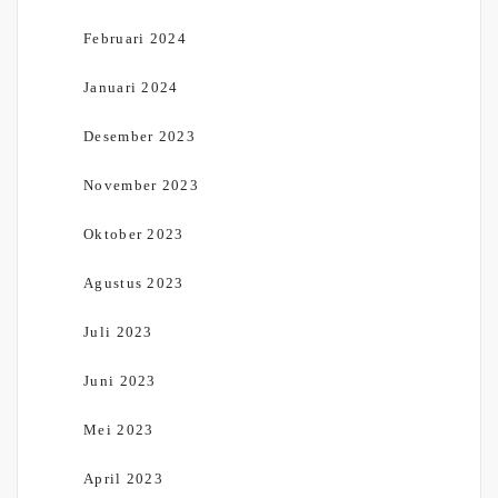
Februari 2024
Januari 2024
Desember 2023
November 2023
Oktober 2023
Agustus 2023
Juli 2023
Juni 2023
Mei 2023
April 2023