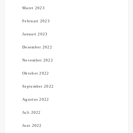
Maret 2023
Februari 2023
Januari 2023
Desember 2022
November 2022
Oktober 2022
September 2022
Agustus 2022
Juli 2022
Juni 2022