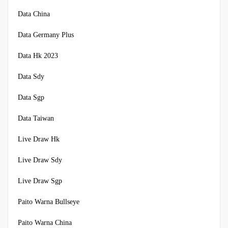
Data China
Data Germany Plus
Data Hk 2023
Data Sdy
Data Sgp
Data Taiwan
Live Draw Hk
Live Draw Sdy
Live Draw Sgp
Paito Warna Bullseye
Paito Warna China