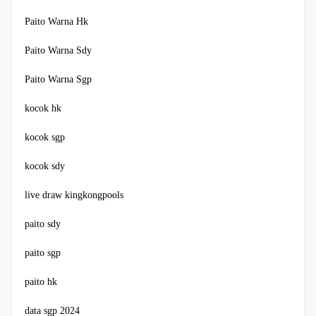
Paito Warna Hk
Paito Warna Sdy
Paito Warna Sgp
kocok hk
kocok sgp
kocok sdy
live draw kingkongpools
paito sdy
paito sgp
paito hk
data sgp 2024