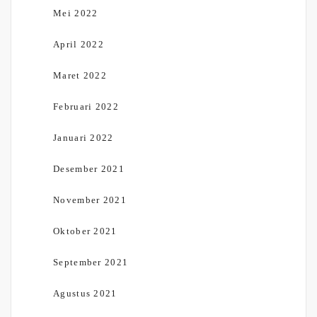
Mei 2022
April 2022
Maret 2022
Februari 2022
Januari 2022
Desember 2021
November 2021
Oktober 2021
September 2021
Agustus 2021