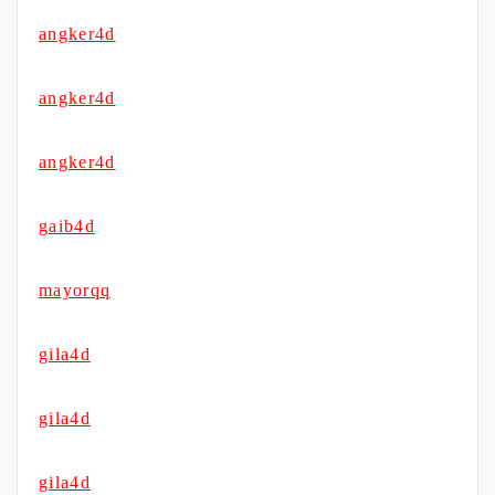
angker4d
angker4d
angker4d
gaib4d
mayorqq
gila4d
gila4d
gila4d