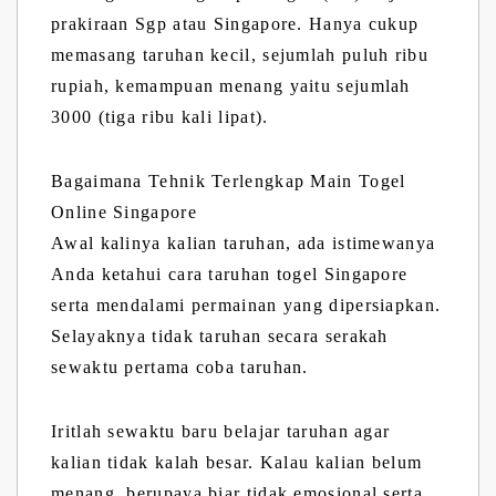
prakiraan Sgp atau Singapore. Hanya cukup
memasang taruhan kecil, sejumlah puluh ribu
rupiah, kemampuan menang yaitu sejumlah
3000 (tiga ribu kali lipat).
Bagaimana Tehnik Terlengkap Main Togel
Online Singapore
Awal kalinya kalian taruhan, ada istimewanya
Anda ketahui cara taruhan togel Singapore
serta mendalami permainan yang dipersiapkan.
Selayaknya tidak taruhan secara serakah
sewaktu pertama coba taruhan.
Iritlah sewaktu baru belajar taruhan agar
kalian tidak kalah besar. Kalau kalian belum
menang, berupaya biar tidak emosional serta