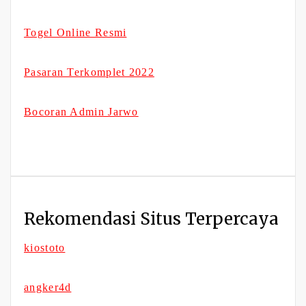
Togel Online Resmi
Pasaran Terkomplet 2022
Bocoran Admin Jarwo
Rekomendasi Situs Terpercaya
kiostoto
angker4d