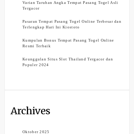
Varian Taruhan Angka Tempat Pasang Togel Asli
Tergacor
Pasaran Tempat Pasang Togel Online Terbesar dan
Terlengkap Hari Ini Kiostoto
Kumpulan Bonus Tempat Pasang Togel Online
Resmi Terbaik
Keunggulan Situs Slot Thailand Tergacor dan
Populer 2024
Archives
Oktober 2025