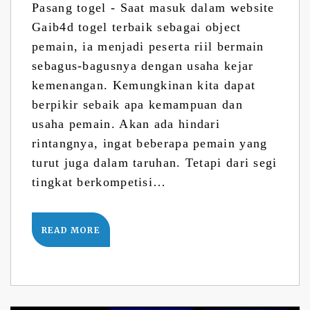
Pasang togel - Saat masuk dalam website
Gaib4d togel terbaik sebagai object
pemain, ia menjadi peserta riil bermain
sebagus-bagusnya dengan usaha kejar
kemenangan. Kemungkinan kita dapat
berpikir sebaik apa kemampuan dan
usaha pemain. Akan ada hindari
rintangnya, ingat beberapa pemain yang
turut juga dalam taruhan. Tetapi dari segi
tingkat berkompetisi…
READ MORE