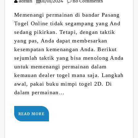
admin
01/01/2024
no Comments
Memenangi permainan di bandar Pasang
Togel Online tidak segampang yang And
sedang pikirkan. Tetapi, dengan taktik
yang pas, Anda dapat membesarkan
kesempatan kemenangan Anda. Berikut
sejumlah taktik yang bisa menolong Anda
untuk memenangi permainan dalam
kemauan dealer togel mana saja. Langkah
awal, pakai buku mimpi togel 2D. Di
dalam permainan…
READ MORE