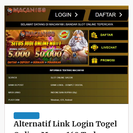
MACAN168
Alternatif Link Login Togel