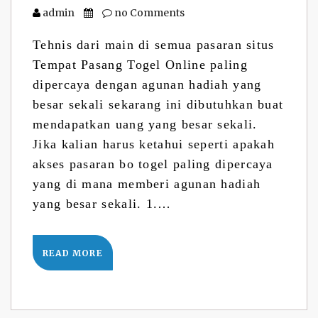
admin
no Comments
Tehnis dari main di semua pasaran situs
Tempat Pasang Togel Online paling
dipercaya dengan agunan hadiah yang
besar sekali sekarang ini dibutuhkan buat
mendapatkan uang yang besar sekali.
Jika kalian harus ketahui seperti apakah
akses pasaran bo togel paling dipercaya
yang di mana memberi agunan hadiah
yang besar sekali. 1.…
READ MORE