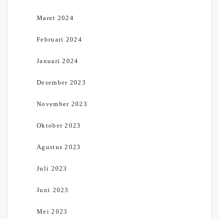
Maret 2024
Februari 2024
Januari 2024
Desember 2023
November 2023
Oktober 2023
Agustus 2023
Juli 2023
Juni 2023
Mei 2023