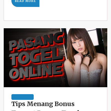
READ MORE
KIOSTOTO
Tips Menang Bonus