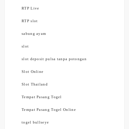
RTP Live
RTP slot
sabung ayam
slot
slot deposit pulsa tanpa potongan
Slot Online
Slot Thailand
Tempat Pasang Togel
Tempat Pasang Togel Online
togel bullseye