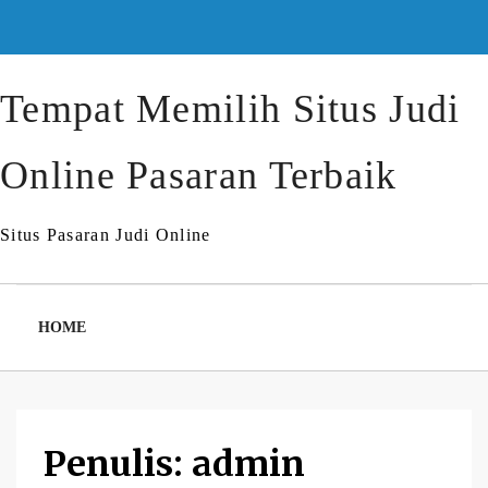
Skip
to
content
Tempat Memilih Situs Judi
Online Pasaran Terbaik
Situs Pasaran Judi Online
HOME
Penulis:
admin